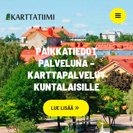
PAIKKATIEDOT
PALVELUNA –
KARTTAPALVELUT
KUNTALAISILLE
LUE LISÄÄ