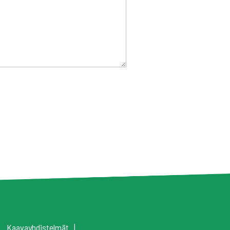
Kaavayhdistelmät