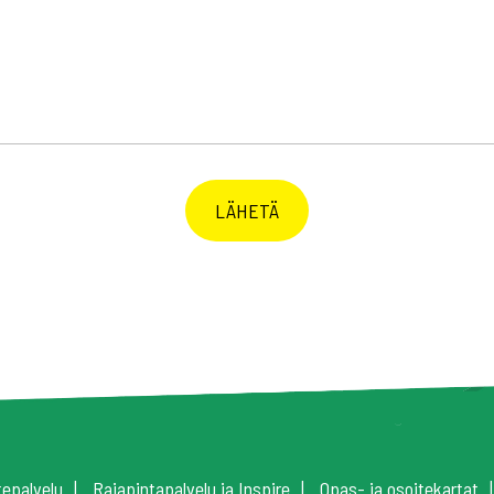
tepalvelu
Rajapintapalvelu ja Inspire
Opas- ja osoitekartat