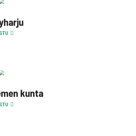
yharju
STU
emen kunta
STU