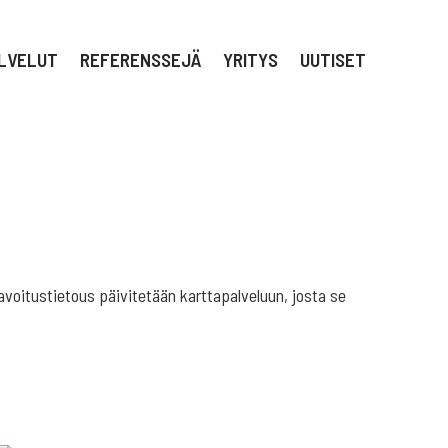
LVELUT
REFERENSSEJÄ
YRITYS
UUTISET
itustietous päivitetään karttapalveluun, josta se