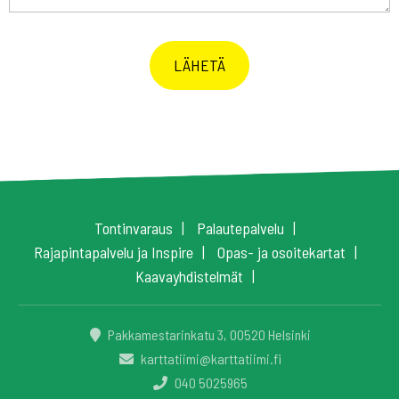
Tontinvaraus
Palautepalvelu
Rajapintapalvelu ja Inspire
Opas- ja osoitekartat
Kaavayhdistelmät
Pakkamestarinkatu 3, 00520 Helsinki
karttatiimi@karttatiimi.fi
040 5025965