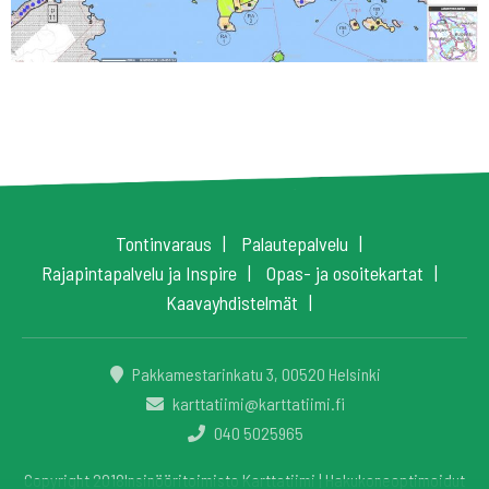
Tontinvaraus
Palautepalvelu
Rajapintapalvelu ja Inspire
Opas- ja osoitekartat
Kaavayhdistelmät
Pakkamestarinkatu 3, 00520 Helsinki
karttatiimi@karttatiimi.fi
040 5025965
Copyright 2018Insinööritoimisto Karttatiimi |
Hakukoneoptimoidut