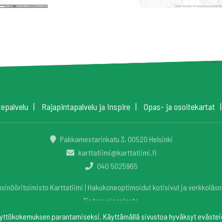
tepalvelu
Rajapintapalvelu ja Inspire
Opas- ja osoitekartat
Pakkamestarinkatu 3, 00520 Helsinki
karttatiimi@karttatiimi.fi
040 5025965
sinööritoimisto Karttatiimi |
Hakukoneoptimoidut kotisivut ja verkkoläsn
Tietosuojaseloste
yttökokemuksen parantamiseksi. Käyttämällä sivustoa hyväksyt evästei