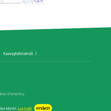
Kaavayhdistelmät
äolo Sitefactory
den käytön.
Lue lisää
HYVÄKSY