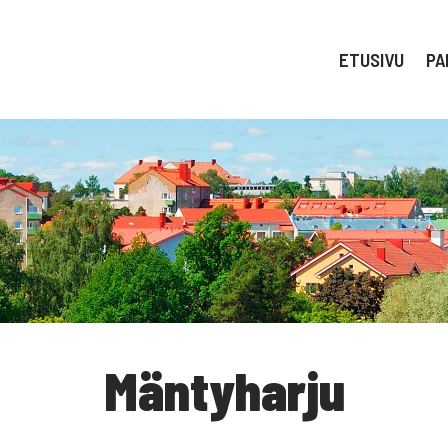
ETUSIVU
PA
Mäntyharju